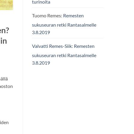
turinoita
Tuomo Remes
:
Remesten
sukuseuran retki Rantasalmelle
en?
3.8.2019
in
Valvatti Remes-Siik
:
Remesten
sukuseuran retki Rantasalmelle
3.8.2019
ällä
jaoston
uiden