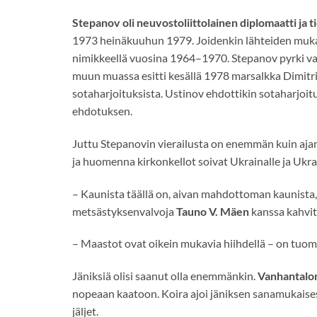
Stepanov oli neuvostoliittolainen diplomaatti ja 
1973 heinäkuuhun 1979. Joidenkin lähteiden muka
nimikkeellä vuosina 1964–1970. Stepanov pyrki v
muun muassa esitti kesällä 1978 marsalkka Dimitri
sotaharjoituksista. Ustinov ehdottikin sotaharjoit
ehdotuksen.
Juttu Stepanovin vierailusta on enemmän kuin aja
ja huomenna kirkonkellot soivat Ukrainalle ja Ukra
– Kaunista täällä on, aivan mahdottoman kaunista,
metsästyksenvalvoja
Tauno V. Mäen
kanssa kahvit
– Maastot ovat oikein mukavia hiihdellä – on tuommo
Jäniksiä olisi saanut olla enemmänkin.
Vanhantalon
nopeaan kaatoon. Koira ajoi jäniksen sanamukaise
jäljet.