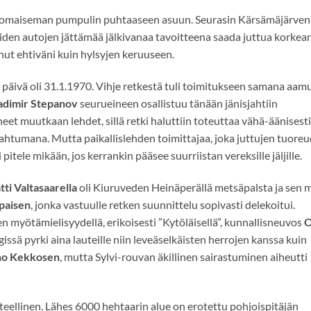
alomaiseman pumpulin puhtaaseen asuun. Seurasin Kärsämäjärven
den autojen jättämää jälkivanaa tavoitteena saada juttua korkea
tanut ehtiväni kuin hylsyjen keruuseen.
en päivä oli 31.1.1970. Vihje retkestä tuli toimitukseen samana aam
adimir Stepanov
seurueineen osallistuu tänään jänisjahtiin
eet muutkaan lehdet, sillä retki haluttiin toteuttaa vähä-äänisesti
pahtumana. Mutta paikallislehden toimittajaa, joka juttujen tuore
itele mikään, jos kerrankin pääsee suurriistan vereksille jäljille.
ti Valtasaarella
oli Kiuruveden Heinäperällä metsäpalsta ja sen 
paisen
, jonka vastuulle retken suunnittelu sopivasti delekoitui.
n myötämielisyydellä, erikoisesti ”Kytöläisellä”, kunnallisneuvos
O
issä pyrki aina lauteille niin leveäselkäisten herrojen kanssa kuin
o Kekkosen
, mutta Sylvi-rouvan äkillinen sairastuminen aiheutti
ellinen. Lähes 6000 hehtaarin alue on erotettu pohjoispitäjän