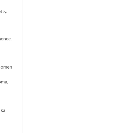
tty.
henee.
Suomen
oma,
nka