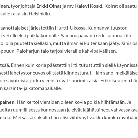
inen
, työnjohtaja
Erkki Oinas
ja mv.
Kalevi Koski.
Koirat oli saatu 
kalle takaisin Helsinkiin.
taanottajaiset järjestettiin Hurtti-Ukossa. Kunnanvaltuuston
tervetulleeksi paikkakunnalle. Samana päivänä retki suunnattiin
i olla puutetta sielläkin, mutta ilman ei kuitenkaan jääty. Jänis osa
puun. Paloharjun talo tarjosi vieraille kahvipäivällisen.
sää. Ennen kuin koria päästettiin irti, tutustuttiin siellä käynnissä
esti lähetystöneuvos oli tästä kiinnostunut. Hän sanoi meikäläis
 savotoista, jotka yleensä ovat suurimittaisia. Erikoisuutena hä
en karsinta- ja katomapaikalle.
painen.
Hän kertoi vieraiden olleen kovia poikia hiihtämään. Ja
olta ruumiillisesta kunnostaan ja eivät läähättäneet vahvassaka
koa. Metsässä suksilla hän olisi viihtynyt vaikka kuinka myöhään