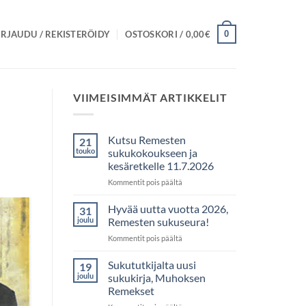
0
IRJAUDU / REKISTERÖIDY
OSTOSKORI /
0,00
€
VIIMEISIMMÄT ARTIKKELIT
Kutsu Remesten
21
touko
sukukokoukseen ja
kesäretkelle 11.7.2026
artikkelissa
Kommentit pois päältä
Kutsu
Remesten
Hyvää uutta vuotta 2026,
31
sukukokoukseen
joulu
Remesten sukuseura!
ja
artikkelissa
Kommentit pois päältä
kesäretkelle
Hyvää
11.7.2026
uutta
Sukututkijalta uusi
19
vuotta
joulu
sukukirja, Muhoksen
2026,
Remekset
Remesten