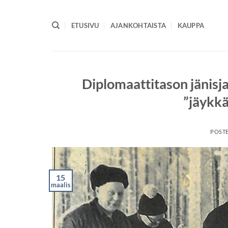
Skip
to
ETUSIVU
AJANKOHTAISTA
KAUPPA
content
Diplomaattitason jänisja
”jäykkä
POST
15
maalis