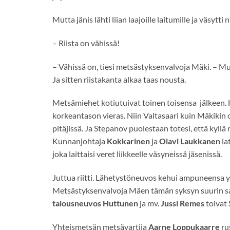
Mutta jänis lähti liian laajoille laitumille ja väsyt
– Riista on vähissä!
– Vähissä on, tiesi metsästyksenvalvoja Mäki. – Mu
Ja sitten riistakanta alkaa taas nousta.
Metsämiehet kotiutuivat toinen toisensa jälkeen. 
korkeantason vieras. Niin Valtasaari kuin Mäkikin
pitäjissä. Ja Stepanov puolestaan totesi, että kyllä
Kunnanjohtaja
Kokkarinen
ja
Olavi Laukkanen
la
joka laittaisi veret liikkeelle väsyneissä jäsenissä.
Juttua riitti. Lähetystöneuvos kehui ampuneensa y
Metsästyksenvalvoja Mäen tämän syksyn suurin saal
talousneuvos Huttunen
ja mv.
Jussi Remes
toivat 
Yhteismetsän metsävartija
Aarne Loppukaarre
rus