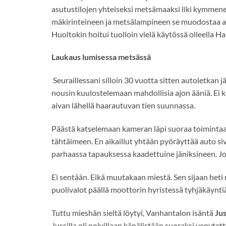
asutustilojen yhteiseksi metsämaaksi liki kymmene
mäkirinteineen ja metsälampineen se muodostaa a
Huoltokin hoitui tuolloin vielä käytössä olleella
Laukaus lumisessa metsässä
Seuraillessani silloin 30 vuotta sitten autoletkan jä
nousin kuulostelemaan mahdollisia ajon ääniä. Ei
aivan lähellä haarautuvan tien suunnassa.
Päästä katselemaan kameran läpi suoraa toimintaa 
tähtäimeen. En aikaillut yhtään pyöräyttää auto si
parhaassa tapauksessa kaadettuine jäniksineen. Jo
Ei sentään. Eikä muutakaan miestä. Sen sijaan het
puolivalot päällä moottorin hyristessä tyhjäkäyntiä.
Tuttu mieshän sieltä löytyi, Vanhantalon isäntä
Ju
Jussilla oli polvillaan käpälistään suoraksi venytett