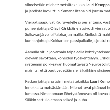
viimeisetkin miehet: metsäteknikko
Lauri Kemppa
ja jahdista luovuttiin. Samana iltana piti joutua mat
Vieraat saapuivat Kiuruvedelle jo perjantaina. Vas
puheenjohtaja
Olavi Kärkkäinen
toivotti vieraat 
Sulkavanjärvelle Paloharjun maille. Jäniksistä mahto
kunnanjohtaja Kokkarisen passipaikalle ja joutui rep
Aamulla oltiin jo varhain taipaleella kohti yhteismet
olevaan savottaan, koneiden työskentelyyn. Erikois
systeemin poikkeavan huomattavasti Neuvostoliiton
mainitsi, että puut vedetään siellä kaikkine oksine
Retken johtajana toimi metsäteknikko
Lauri Kemp
innokkaita metsästämään. Miehet ovat pitäneet hu
lumessa. Nimenomaan lähetystöneuvos oli kovaa te
Sääkin sattui olemaan selkeä ja lauha.