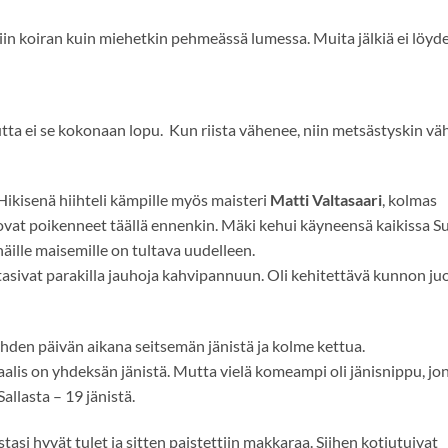
ti niin koiran kuin miehetkin pehmeässä lumessa. Muita jälkiä ei löyde
tta ei se kokonaan lopu. Kun riista vähenee, niin metsästyskin vä
Hikisenä hiihteli kämpille myös maisteri
Matti Valtasaari
, kolmas
 ovat poikenneet täällä ennenkin. Mäki kehui käyneensä kaikissa 
 näille maisemille on tultava uudelleen.
tasivat parakilla jauhoja kahvipannuun. Oli kehitettävä kunnon ju
hden päivän aikana seitsemän jänistä ja kolme kettua.
is on yhdeksän jänistä. Mutta vielä komeampi oli jänisnippu, jo
Sallasta – 19 jänistä.
tasi hyvät tulet ja sitten paistettiin makkaraa. Siihen kotiutuivat