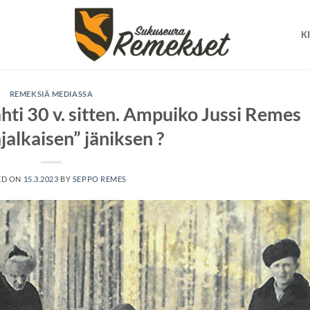
K
REMEKSIÄ MEDIASSA
hti 30 v. sitten. Ampuiko Jussi Remes
jalkaisen” jäniksen ?
ED ON
15.3.2023
BY
SEPPO REMES