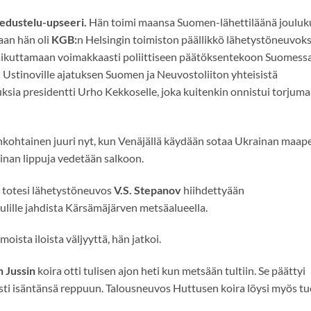
tiedustelu-upseeri.
Hän toimi maansa Suomen-lähettiläänä jouluk
an hän oli
KGB:
n Helsingin toimiston päällikkö lähetystöneuvok
aikuttamaan voimakkaasti poliittiseen päätöksentekoon Suomess
 Ustinoville ajatuksen Suomen ja Neuvostoliiton yhteisistä
uksia presidentti Urho Kekkoselle, joka kuitenkin onnistui torjum
nkohtainen juuri nyt, kun Venäjällä käydään sotaa Ukrainan maape
inan lippuja vedetään salkoon.
 totesi lähetystöneuvos
V.S. Stepanov
hiihdettyään
ulille jahdista Kärsämäjärven metsäalueella.
ista iloista väljyyttä, hän jatkoi.
 Jussin
koira otti tulisen ajon heti kun metsään tultiin. Se päättyi
sti isäntänsä reppuun. Talousneuvos Huttusen koira löysi myös tu