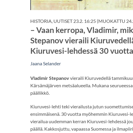
HISTORIA, UUTISET
23.2. 16:25
(MUOKATTU 24.2
– Vaan kerropa, Vladimir, mi
Stepanov vieraili Kiuruvedel
Kiuruvesi-lehdessä 30 vuott
Jaana Selander
Vladimir Stepanov
vieraili Kiuruvedellä tammikuun
Kärsämäjärven metsäalueella. Mukana seurueessa o
päällikkö.
Kiuruvesi-lehti teki vierailusta jutun suomettumise
ensimmäisenä. 30 vuotta myöhemmin Kiuruvesi-le
vierailua uudemman kerran Kiuruvesi-lehdessä jouluk
päällä. Kakkosjuttu, vapaassa Suomessa ja ilmapiiris