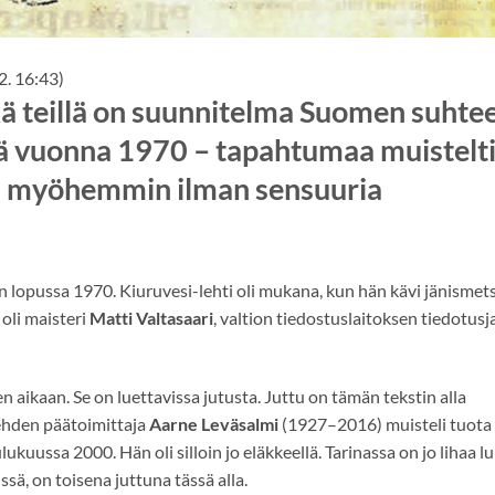
. 16:43)
kä teillä on suunnitelma Suomen suhte
lä vuonna 1970 – tapahtumaa muistelti
a myöhemmin ilman sensuuria
 lopussa 1970. Kiuruvesi-lehti oli mukana, kun hän kävi jänismets
li maisteri
Matti Valtasaari
, valtion tiedostuslaitoksen tiedotus
n aikaan. Se on luettavissa jutusta. Juttu on tämän tekstin alla
hden päätoimittaja
Aarne Leväsalmi
(1927–2016) muisteli tuota
uussa 2000. Hän oli silloin jo eläkkeellä. Tarinassa on jo lihaa l
sä, on toisena juttuna tässä alla.