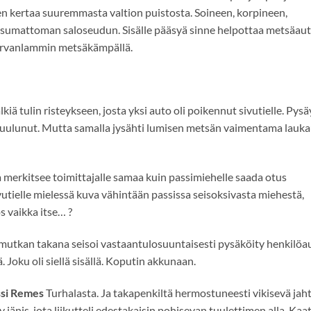
n kertaa suuremmasta valtion puistosta. Soineen, korpineen,
sumattoman saloseudun. Sisälle pääsyä sinne helpottaa metsäauto
 Harvanlammin metsäkämpällä.
lkiä tulin risteykseen, josta yksi auto oli poikennut sivutielle. Pysä
 kuulunut. Mutta samalla jysähti lumisen metsän vaimentama lauk
merkitsee toimittajalle samaa kuin passimiehelle saada otus
vutielle mielessä kuva vähintään passissa seisoksivasta miehestä,
s vaikka itse… ?
i mutkan takana seisoi vastaantulosuuntaisesti pysäköity henkilöa
 Joku oli siellä sisällä. Koputin akkunaan.
ssi Remes
Turhalasta. Ja takapenkiltä hermostuneesti vikisevä jaht
y jänis, jota liikutteli edestakaisin pohisevan tuulettimen alla. Ka