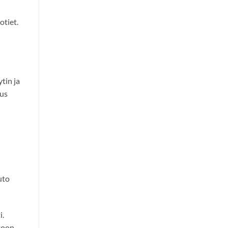
tiet.
ytin ja
aus
uto
i.
atoon