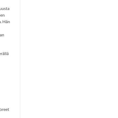
uusta
sen
a. Hän
aan
rällä
oreet