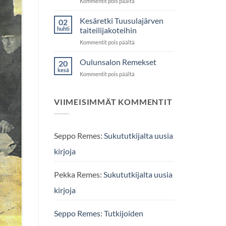
artikkelissa
Kommentit pois päältä
sukuseura!
Sukututkijalta
uusi
Kesäretki Tuusulajärven
02
sukukirja,
huhti
taiteilijakoteihin
Muhoksen
artikkelissa
Kommentit pois päältä
Remekset
Kesäretki
Tuusulajärven
Oulunsalon Remekset
20
taiteilijakoteihin
kesä
artikkelissa
Kommentit pois päältä
Oulunsalon
Remekset
VIIMEISIMMÄT KOMMENTIT
Seppo Remes
:
Sukututkijalta uusia
kirjoja
Pekka Remes
:
Sukututkijalta uusia
kirjoja
Seppo Remes
:
Tutkijoiden