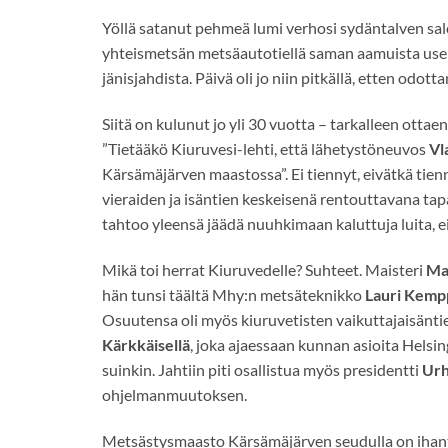
Yöllä satanut pehmeä lumi verhosi sydäntalven s
yhteismetsän metsäautotiellä saman aamuista usei
jänisjahdista. Päivä oli jo niin pitkällä, etten odot
Siitä on kulunut jo yli 30 vuotta – tarkalleen otta
”Tietääkö Kiuruvesi-lehti, että lähetystöneuvos
Vl
Kärsämäjärven maastossa”. Ei tiennyt, eivätkä tienn
vieraiden ja isäntien keskeisenä rentouttavana ta
tahtoo yleensä jäädä nuuhkimaan kaluttuja luita, ei p
Mikä toi herrat Kiuruvedelle? Suhteet. Maisteri
Mat
hän tunsi täältä Mhy:n metsäteknikko
Lauri Kemp
Osuutensa oli myös kiuruvetisten vaikuttajaisäntie
Kärkkäisellä
, joka ajaessaan kunnan asioita Helsing
suinkin. Jahtiin piti osallistua myös presidentti
Urh
ohjelmanmuutoksen.
Metsästysmaasto Kärsämäjärven seudulla on ihante