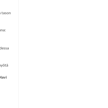
n tason
una:
udessa
myötä
lavi