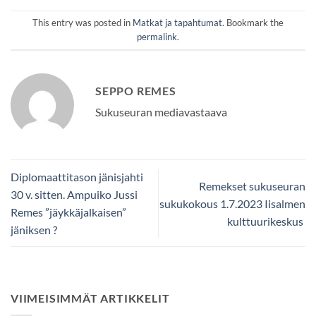
This entry was posted in
Matkat ja tapahtumat
. Bookmark the
permalink
.
SEPPO REMES
Sukuseuran mediavastaava
Diplomaattitason jänisjahti
Remekset sukuseuran
30 v. sitten. Ampuiko Jussi
sukukokous 1.7.2023 Iisalmen
Remes ”jäykkäjalkaisen”
kulttuurikeskus
jäniksen ?
VIIMEISIMMÄT ARTIKKELIT