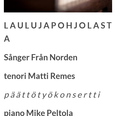
L A U L U J A P O H J O L A S T
A
Sånger Från Norden
tenori Matti Remes
p ä ä t t ö t y ö k o n s e r t t i
piano Mike Peltola