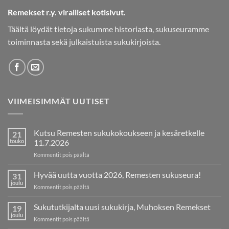
Remekset r.y. viralliset kotisivut.
Täältä löydät tietoja sukumme historiasta, sukuseuramme
toiminnasta sekä julkaistuista sukukirjoista.
VIIMEISIMMÄT UUTISET
Kutsu Remesten sukukokoukseen ja kesäretkelle
21
touko
11.7.2026
artikkelissa
Kommentit pois päältä
Kutsu
Remesten
Hyvää uutta vuotta 2026, Remesten sukuseura!
31
sukukokoukseen
joulu
artikkelissa
Kommentit pois päältä
ja
Hyvää
kesäretkelle
uutta
Sukututkijalta uusi sukukirja, Muhoksen Remekset
11.7.2026
19
vuotta
joulu
artikkelissa
Kommentit pois päältä
2026,
Sukututkijalta