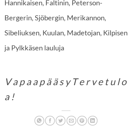
Hannikaisen, Faltinin, Peterson-
Bergerin, Sjöbergin, Merikannon,
Sibeliuksen, Kuulan, Madetojan, Kilpisen
ja Pylkkäsen lauluja
V a p a a p ä ä s y T e r v e t u l o
a !