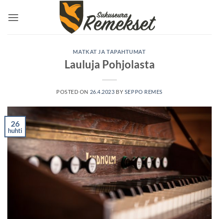
Skip
to
content
MATKAT JA TAPAHTUMAT
Lauluja Pohjolasta
POSTED ON
26.4.2023
BY
SEPPO REMES
26
huhti