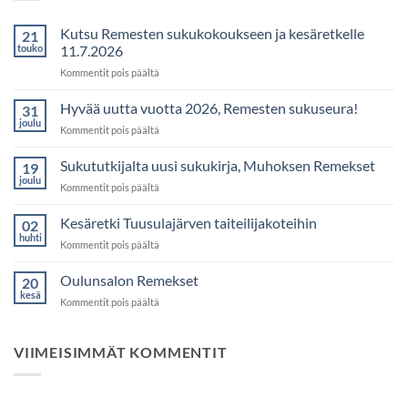
Kutsu Remesten sukukokoukseen ja kesäretkelle
21
touko
11.7.2026
artikkelissa
Kommentit pois päältä
Kutsu
Remesten
Hyvää uutta vuotta 2026, Remesten sukuseura!
31
sukukokoukseen
joulu
artikkelissa
Kommentit pois päältä
ja
Hyvää
kesäretkelle
uutta
Sukututkijalta uusi sukukirja, Muhoksen Remekset
11.7.2026
19
vuotta
joulu
artikkelissa
Kommentit pois päältä
2026,
Sukututkijalta
Remesten
uusi
Kesäretki Tuusulajärven taiteilijakoteihin
sukuseura!
02
sukukirja,
huhti
artikkelissa
Kommentit pois päältä
Muhoksen
Kesäretki
Remekset
Tuusulajärven
Oulunsalon Remekset
20
taiteilijakoteihin
kesä
artikkelissa
Kommentit pois päältä
Oulunsalon
Remekset
VIIMEISIMMÄT KOMMENTIT