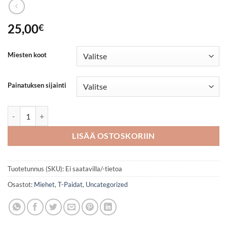
25,00
€
Miesten koot
Painatuksen sijainti
Miesten T-Paita - 106-48 määrä
LISÄÄ OSTOSKORIIN
Tuotetunnus (SKU):
Ei saatavilla/-tietoa
Osastot:
Miehet
,
T-Paidat
,
Uncategorized