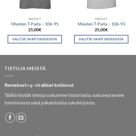
MIEHET
MIEHET
Miesten T-Paita – 106-95
Miesten T-Paita – 106-93
25,00
€
25,00
€
VALITSE VAIHTOEHDOISTA
VALITSE VAIHTOEHDOISTA
Tällä
Tällä
tuotteella
tuotteella
on
on
useampi
useampi
TIETOJA MEISTÄ
muunnelma.
muunnelma.
Voit
Voit
tehdä
tehdä
Remekset r.y. viralliset kotisivut.
valinnat
valinnat
Täältä löydät tietoja sukumme historiasta, sukuseuramme
tuotteen
tuotteen
toiminnasta sekä julkaistuista sukukirjoista.
sivulla.
sivulla.