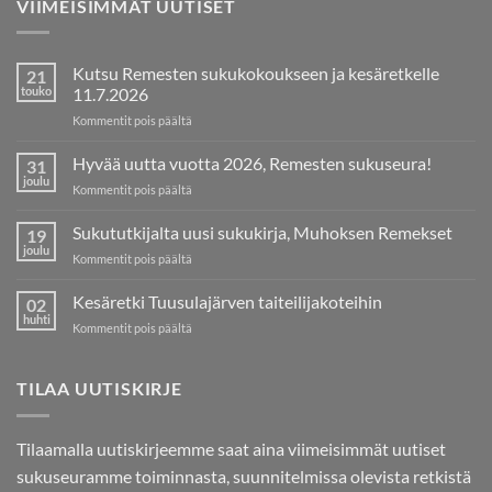
VIIMEISIMMÄT UUTISET
Kutsu Remesten sukukokoukseen ja kesäretkelle
21
touko
11.7.2026
artikkelissa
Kommentit pois päältä
Kutsu
Remesten
Hyvää uutta vuotta 2026, Remesten sukuseura!
31
sukukokoukseen
joulu
artikkelissa
Kommentit pois päältä
ja
Hyvää
kesäretkelle
uutta
Sukututkijalta uusi sukukirja, Muhoksen Remekset
11.7.2026
19
vuotta
joulu
artikkelissa
Kommentit pois päältä
2026,
Sukututkijalta
Remesten
uusi
Kesäretki Tuusulajärven taiteilijakoteihin
sukuseura!
02
sukukirja,
huhti
artikkelissa
Kommentit pois päältä
Muhoksen
Kesäretki
Remekset
Tuusulajärven
taiteilijakoteihin
TILAA UUTISKIRJE
Tilaamalla uutiskirjeemme saat aina viimeisimmät uutiset
sukuseuramme toiminnasta, suunnitelmissa olevista retkistä