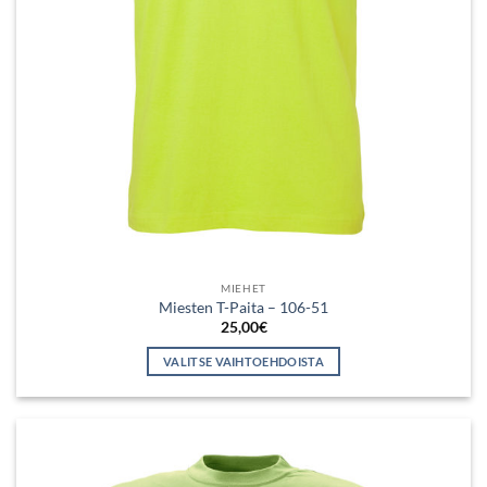
MIEHET
Miesten T-Paita – 106-51
25,00
€
VALITSE VAIHTOEHDOISTA
Tällä
tuotteella
on
useampi
muunnelma.