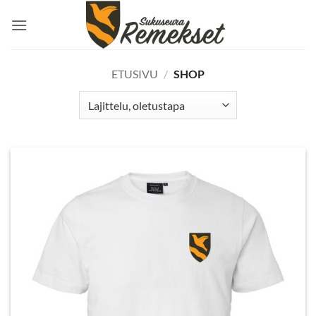
Skip
to
content
ETUSIVU
/
SHOP