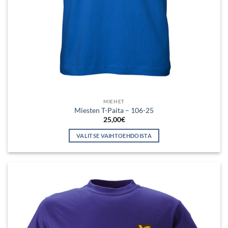
MIEHET
Miesten T-Paita – 106-25
25,00
€
VALITSE VAIHTOEHDOISTA
Tällä
tuotteella
on
useampi
muunnelma.
Voit
tehdä
valinnat