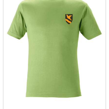
Voit
tehdä
valinnat
tuotteen
sivulla.