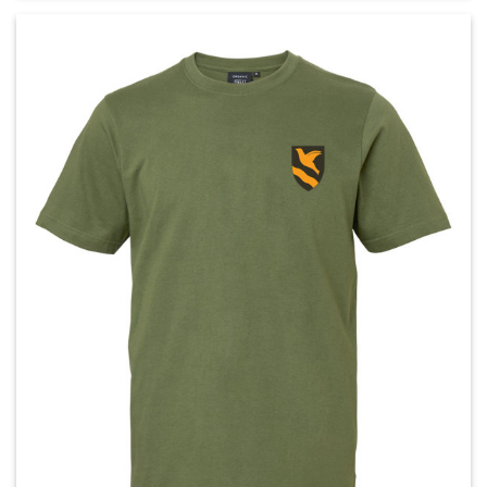
tuotteella
on
useampi
muunnelma.
Voit
tehdä
valinnat
tuotteen
sivulla.