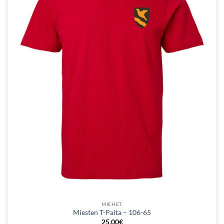
valinnat
tuotteen
sivulla.
MIEHET
Miesten T-Paita – 106-65
25,00
€