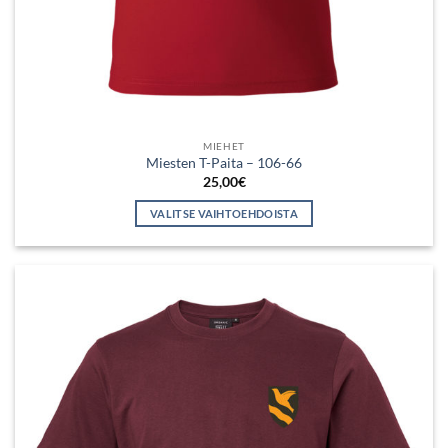
MIEHET
Miesten T-Paita – 106-66
25,00
€
VALITSE VAIHTOEHDOISTA
Tällä
tuotteella
on
useampi
muunnelma.
Voit
tehdä
valinnat
tuotteen
sivulla.