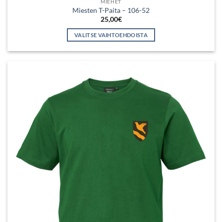
MIEHET
Miesten T-Paita – 106-52
25,00
€
VALITSE VAIHTOEHDOISTA
Tällä
tuotteella
on
useampi
muunnelma.
Voit
tehdä
valinnat
tuotteen
sivulla.