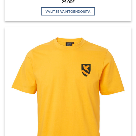
25,00
€
VALITSE VAIHTOEHDOISTA
Tällä
tuotteella
on
useampi
muunnelma.
Voit
tehdä
valinnat
tuotteen
sivulla.