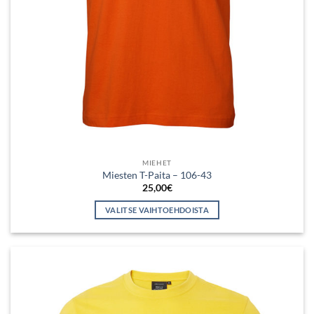
MIEHET
Miesten T-Paita – 106-43
25,00
€
VALITSE VAIHTOEHDOISTA
Tällä
tuotteella
on
useampi
muunnelma.
Voit