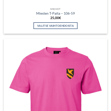
MIEHET
Miesten T-Paita – 106-59
25,00
€
VALITSE VAIHTOEHDOISTA
Tällä
tuotteella
on
useampi
muunnelma.
Voit
tehdä
valinnat
tuotteen
sivulla.