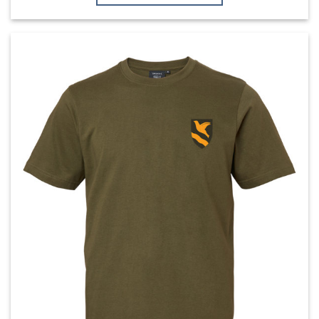
Tällä
tuotteella
on
useampi
muunnelma.
Voit
tehdä
valinnat
tuotteen
sivulla.