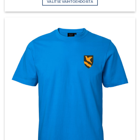
VALITSE VAIHTOEHDOISTA
Tällä
tuotteella
on
useampi
muunnelma.
Voit
tehdä
valinnat
tuotteen
sivulla.