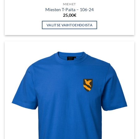
MIEHET
Miesten T-Paita – 106-24
25,00
€
VALITSE VAIHTOEHDOISTA
Tällä
tuotteella
on
useampi
muunnelma.
Voit
tehdä
valinnat
tuotteen
sivulla.