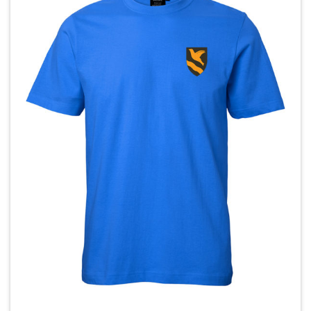
muunnelma.
Voit
tehdä
valinnat
tuotteen
sivulla.