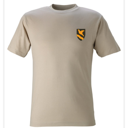
useampi
muunnelma.
Voit
tehdä
valinnat
tuotteen
sivulla.