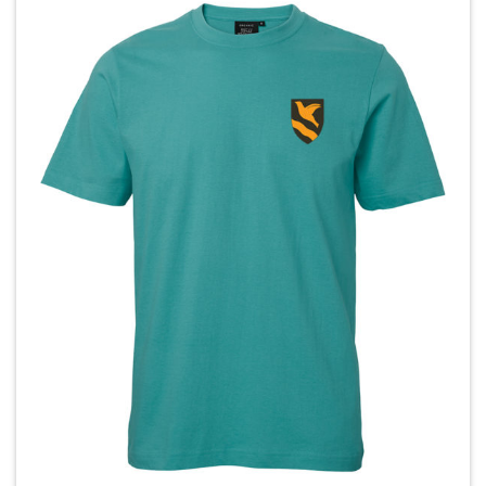
useampi
muunnelma.
Voit
tehdä
valinnat
tuotteen
sivulla.