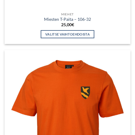
MIEHET
Miesten T-Paita – 106-32
25,00
€
VALITSE VAIHTOEHDOISTA
Tällä
tuotteella
on
useampi
muunnelma.
Voit
tehdä
valinnat
tuotteen
sivulla.