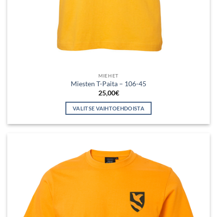
MIEHET
Miesten T-Paita – 106-45
25,00
€
VALITSE VAIHTOEHDOISTA
Tällä
tuotteella
on
useampi
muunnelma.
Voit
tehdä
valinnat
tuotteen
sivulla.