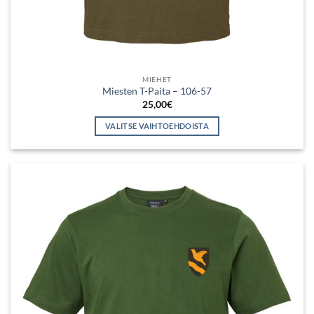
MIEHET
Miesten T-Paita – 106-57
25,00
€
VALITSE VAIHTOEHDOISTA
Tällä
tuotteella
on
useampi
muunnelma.
Voit
tehdä
valinnat
tuotteen
sivulla.