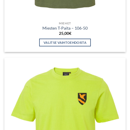
MIEHET
Miesten T-Paita – 106-50
25,00
€
VALITSE VAIHTOEHDOISTA
Tällä
tuotteella
on
useampi
muunnelma.
Voit
tehdä
valinnat
tuotteen
sivulla.