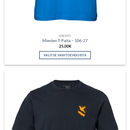
MIEHET
Miesten T-Paita – 106-27
25,00
€
VALITSE VAIHTOEHDOISTA
Tällä
tuotteella
on
useampi
muunnelma.
Voit
tehdä
valinnat
tuotteen
sivulla.