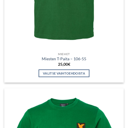
MIEHET
Miesten T-Paita – 106-55
25,00
€
VALITSE VAIHTOEHDOISTA
Tällä
tuotteella
on
useampi
muunnelma.
Voit
tehdä
valinnat
tuotteen