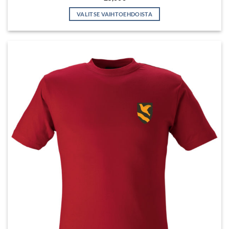
VALITSE VAIHTOEHDOISTA
Tällä
tuotteella
on
useampi
muunnelma.
Voit
tehdä
valinnat
tuotteen
sivulla.