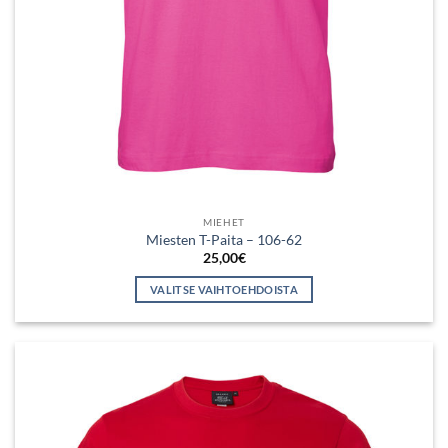
MIEHET
Miesten T-Paita – 106-62
25,00
€
VALITSE VAIHTOEHDOISTA
Tällä
tuotteella
on
useampi
muunnelma.
Voit
tehdä