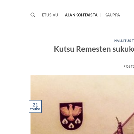
Skip
to
ETUSIVU
AJANKOHTAISTA
KAUPPA
content
HALLITUS 
Kutsu Remesten sukuko
POST
21
touko