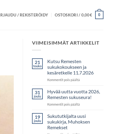
0
IRJAUDU / REKISTERÖIDY
OSTOSKORI /
0,00
€
VIIMEISIMMÄT ARTIKKELIT
Kutsu Remesten
21
touko
sukukokoukseen ja
kesäretkelle 11.7.2026
artikkelissa
Kommentit pois päältä
Kutsu
Remesten
Hyvää uutta vuotta 2026,
31
sukukokoukseen
joulu
Remesten sukuseura!
ja
artikkelissa
Kommentit pois päältä
kesäretkelle
Hyvää
11.7.2026
uutta
Sukututkijalta uusi
19
vuotta
joulu
sukukirja, Muhoksen
2026,
Remekset
Remesten