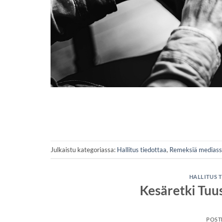
Julkaistu kategoriassa:
Hallitus tiedottaa
,
Remeksiä medias
HALLITUS 
Kesäretki Tuus
POST