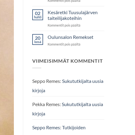
artikkelissa
Kommentit pois päältä
sukuseura!
Sukututkijalta
uusi
Kesäretki Tuusulajärven
02
sukukirja,
huhti
taiteilijakoteihin
Muhoksen
artikkelissa
Kommentit pois päältä
Remekset
Kesäretki
Tuusulajärven
Oulunsalon Remekset
20
taiteilijakoteihin
kesä
artikkelissa
Kommentit pois päältä
Oulunsalon
Remekset
VIIMEISIMMÄT KOMMENTIT
Seppo Remes
:
Sukututkijalta uusia
kirjoja
Pekka Remes
:
Sukututkijalta uusia
kirjoja
Seppo Remes
:
Tutkijoiden