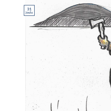
31
joulu