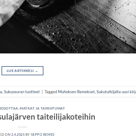
LUE ARTIKKELI
→
sa
,
Sukuseuran tuotteet
|
Tagged
Muhoksen Remekset
,
Sukututkijalta uusi kirj
TIEDOTTAA
,
MATKAT JA TAPAHTUMAT
ulajärven taiteilijakoteihin
ED ON
2.4.2025
BY
SEPPO REMES