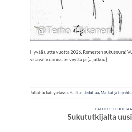
Hyvää uutta vuotta 2026, Remesten sukuseura! Vuos
ystävälle onnea, terveyttä ja […jatkuu]
Julkaistu kategoriassa:
Hallitus tiedottaa
,
Matkat ja tapaht
HALLITUS TIEDOTTA
Sukututkijalta uu