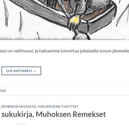
i on vaihtunut, ja haluamme toivottaa jokaiselle suvun jäsenelle
LUE ARTIKKELI
→
umat
A
,
REMEKSIÄ MEDIASSA
,
SUKUSEURAN TUOTTEET
si sukukirja, Muhoksen Remekset