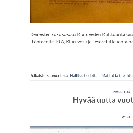
Remesten sukukokous Kiuruveden Kulttuuritaloss
(Lähteentie 10 A, Kiuruvesi) ja kesäretki lauantai
Julkaistu kategoriassa:
Hallitus tiedottaa
,
Matkat ja tapaht
HALLITUS 
Hyvää uutta vuot
POSTE