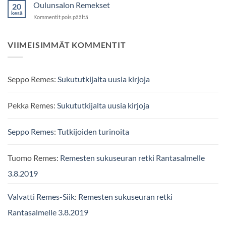
Tuusulajärven
Oulunsalon Remekset
20
taiteilijakoteihin
kesä
artikkelissa
Kommentit pois päältä
Oulunsalon
Remekset
VIIMEISIMMÄT KOMMENTIT
Seppo Remes
:
Sukututkijalta uusia kirjoja
Pekka Remes
:
Sukututkijalta uusia kirjoja
Seppo Remes
:
Tutkijoiden turinoita
Tuomo Remes
:
Remesten sukuseuran retki Rantasalmelle
3.8.2019
Valvatti Remes-Siik
:
Remesten sukuseuran retki
Rantasalmelle 3.8.2019