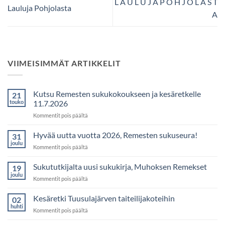
L A U L U J A P O H J O L A S T
Lauluja Pohjolasta
A
VIIMEISIMMÄT ARTIKKELIT
Kutsu Remesten sukukokoukseen ja kesäretkelle
21
touko
11.7.2026
artikkelissa
Kommentit pois päältä
Kutsu
Remesten
Hyvää uutta vuotta 2026, Remesten sukuseura!
31
sukukokoukseen
joulu
artikkelissa
Kommentit pois päältä
ja
Hyvää
kesäretkelle
uutta
Sukututkijalta uusi sukukirja, Muhoksen Remekset
11.7.2026
19
vuotta
joulu
artikkelissa
Kommentit pois päältä
2026,
Sukututkijalta
Remesten
uusi
Kesäretki Tuusulajärven taiteilijakoteihin
sukuseura!
02
sukukirja,
huhti
artikkelissa
Kommentit pois päältä
Muhoksen
Kesäretki
Remekset