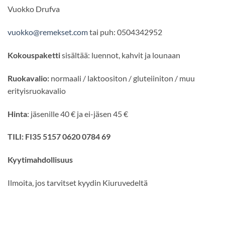
Vuokko Drufva
vuokko@remekset.com
tai puh: 0504342952
Kokouspaketti
sisältää: luennot, kahvit ja lounaan
Ruokavalio:
normaali / laktoositon / gluteiiniton / muu
erityisruokavalio
Hinta
: jäsenille 40 € ja ei-jäsen 45 €
TILI: FI35 5157 0620 0784 69
Kyytimahdollisuus
Ilmoita, jos tarvitset kyydin Kiuruvedeltä