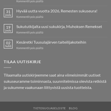
artikkelissa
Kommentit pois päältä
Kutsu
Remesten
Hyvää uutta vuotta 2026, Remesten sukuseura!
31
sukukokoukseen
joulu
artikkelissa
Kommentit pois päältä
ja
Hyvää
kesäretkelle
uutta
Sukututkijalta uusi sukukirja, Muhoksen Remekset
11.7.2026
19
vuotta
joulu
artikkelissa
Kommentit pois päältä
2026,
Sukututkijalta
Remesten
uusi
Kesäretki Tuusulajärven taiteilijakoteihin
sukuseura!
02
sukukirja,
huhti
artikkelissa
Kommentit pois päältä
Muhoksen
Kesäretki
Remekset
Tuusulajärven
taiteilijakoteihin
TILAA UUTISKIRJE
Tilaamalla uutiskirjeemme saat aina viimeisimmät uutiset
sukuseuramme toiminnasta, suunnitelmissa olevista retkistä
ja sukumme vaakunaan liittyvistä uusista tuotteista.
TIETOSUOJASELOSTE
BLOG