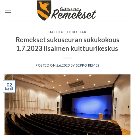
Skip
to
content
HALLITUS TIEDOTTAA
Remekset sukuseuran sukukokous
1.7.2023 Iisalmen kulttuurikeskus
POSTED ON
2.6.2023
BY
SEPPO REMES
02
kesä