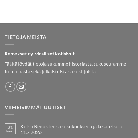
TIETOJA MEISTÄ
Remekset r.y. viralliset kotisivut.
Täältä löydät tietoja sukumme historiasta, sukuseuramme
toiminnasta sekä julkaistuista sukukirjoista.
VIIMEISIMMÄT UUTISET
Kutsu Remesten sukukokoukseen ja kesäretkelle
21
touko
11.7.2026