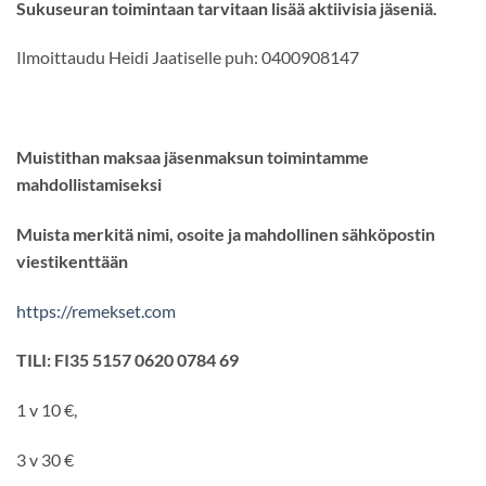
Sukuseuran toimintaan tarvitaan lisää aktiivisia jäseniä.
Ilmoittaudu Heidi Jaatiselle puh: 0400908147
Muistithan maksaa jäsenmaksun toimintamme
mahdollistamiseksi
Muista merkitä nimi, osoite ja mahdollinen sähköpostin
viestikenttään
https://remekset.com
TILI: FI35 5157 0620 0784 69
1 v 10 €,
3 v 30 €