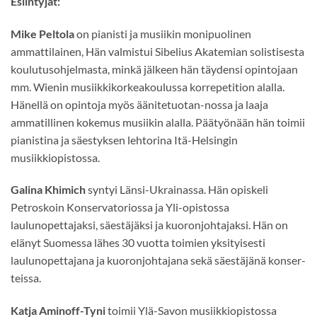
Esiintyjät:
Mike Peltola
on pianisti ja musiikin monipuolinen
ammattilainen, Hän valmistui Sibelius Akatemian solistisesta
koulutusohjelmasta, minkä jälkeen hän täydensi opintojaan
mm. Wienin musiikkikorkeakoulussa korrepetition alalla.
Hänellä on opintoja myös äänitetuotan-nossa ja laaja
ammatillinen kokemus musiikin alalla. Päätyönään hän toimii
pianistina ja säestyksen lehtorina Itä-Helsingin
musiikkiopistossa.
Galina Khimich
syntyi Länsi-Ukrainassa. Hän opiskeli
Petroskoin Konservatoriossa ja Yli-opistossa
laulunopettajaksi, säestäjäksi ja kuoronjohtajaksi. Hän on
elänyt Suomessa lähes 30 vuotta toimien yksityisesti
laulunopettajana ja kuoronjohtajana sekä säestäjänä konser-
teissa.
Katja Aminoff-Tyni
toimii Ylä-Savon musiikkiopistossa