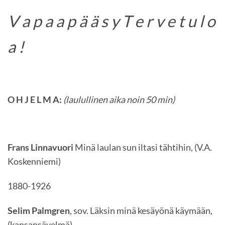
V a p a a p ä ä s y T e r v e t u l o
a !
O H J E L M A:
(
laulullinen aika noin 50 min)
Frans Linnavuori
Minä laulan sun iltasi tähtihin, (V.A.
Koskenniemi)
1880-1926
Selim Palmgren
, sov. Läksin minä kesäyönä käymään,
(kansansävelmä)