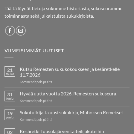
Täältä löydät tietoja sukumme historiasta, sukuseuramme
toiminnasta sekä julkaistuista sukukirjoista.
VIIMEISIMMÄT UUTISET
Kutsu Remesten sukukokoukseen ja kesäretkelle
21
touko
11.7.2026
artikkelissa
Kommentit pois päältä
Kutsu
Remesten
Hyvää uutta vuotta 2026, Remesten sukuseura!
31
sukukokoukseen
joulu
artikkelissa
Kommentit pois päältä
ja
Hyvää
kesäretkelle
uutta
Sukututkijalta uusi sukukirja, Muhoksen Remekset
11.7.2026
19
vuotta
joulu
artikkelissa
Kommentit pois päältä
2026,
Sukututkijalta
Remesten
uusi
Kesäretki Tuusulajärven taiteilijakoteihin
sukuseura!
02