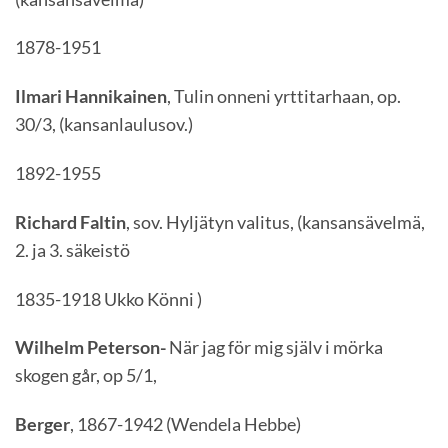
1878-1951
Ilmari Hannikainen
, Tulin onneni yrttitarhaan, op.
30/3, (kansanlaulusov.)
1892-1955
Richard Faltin
, sov. Hyljätyn valitus, (kansansävelmä,
2. ja 3. säkeistö
1835-1918 Ukko Könni )
Wilhelm Peterson-
När jag för mig själv i mörka
skogen går, op 5/1,
Berger
, 1867-1942 (Wendela Hebbe)