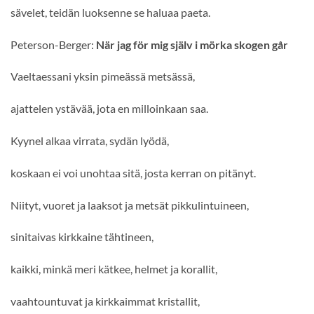
sävelet, teidän luoksenne se haluaa paeta.
Peterson-Berger:
När jag för mig själv i mörka skogen går
Vaeltaessani yksin pimeässä metsässä,
ajattelen ystävää, jota en milloinkaan saa.
Kyynel alkaa virrata, sydän lyödä,
koskaan ei voi unohtaa sitä, josta kerran on pitänyt.
Niityt, vuoret ja laaksot ja metsät pikkulintuineen,
sinitaivas kirkkaine tähtineen,
kaikki, minkä meri kätkee, helmet ja korallit,
vaahtountuvat ja kirkkaimmat kristallit,