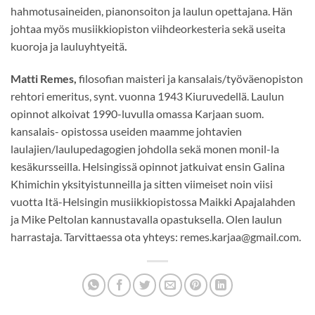
hahmotusaineiden, pianonsoiton ja laulun opettajana. Hän
johtaa myös musiikkiopiston viihdeorkesteria sekä useita
kuoroja ja
lauluyhtyeitä
.
Matti Remes,
filosofian maisteri ja kansalais/työväenopiston
rehtori emeritus, synt. vuonna 1943 Kiuruvedellä. Laulun
opinnot alkoivat 1990-luvulla omassa Karjaan suom.
kansalais- opistossa useiden maamme johtavien
laulajien/laulupedagogien johdolla sekä monen monil-la
kesäkursseilla. Helsingissä opinnot jatkuivat ensin Galina
Khimichin yksityistunneilla ja sitten viimeiset noin viisi
vuotta Itä-Helsingin musiikkiopistossa Maikki Apajalahden
ja Mike Peltolan kannustavalla opastuksella. Olen laulun
harrastaja. Tarvittaessa ota yhteys: remes.karjaa@gmail.com.