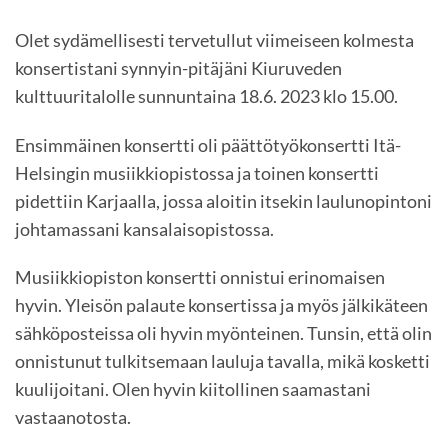
Olet sydämellisesti tervetullut viimeiseen kolmesta
konsertistani synnyin-pitäjäni Kiuruveden
kulttuuritalolle sunnuntaina 18.6. 2023 klo 15.00.
Ensimmäinen konsertti oli päättötyökonsertti Itä-
Helsingin musiikkiopistossa ja toinen konsertti
pidettiin Karjaalla, jossa aloitin itsekin laulunopintoni
johtamassani kansalaisopistossa.
Musiikkiopiston konsertti onnistui erinomaisen
hyvin. Yleisön palaute konsertissa ja myös jälkikäteen
sähköposteissa oli hyvin myönteinen. Tunsin, että olin
onnistunut tulkitsemaan lauluja tavalla, mikä kosketti
kuulijoitani. Olen hyvin kiitollinen saamastani
vastaanotosta.