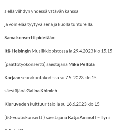
siellä viihdyn yhdessä ystävän kanssa
ja voin elää tyytyväisenä ja kuolla tuntureilla.
Sama konsertti pidetään:
Itä-Helsingin
Musiikkiopistossa la 29.4.2023 klo 15.15
(päättötyökonsertti)
säestäjänä
Mike Peltola
Karjaan
seurakuntakodissa su 7.5. 2023 klo 15
säestäjänä
Galina Khimich
Kiuruveden
kulttuuritalolla su 18.6.2023 klo 15
(80-vuotiskonsertti) säestäjänä
Katja Aminoff – Tyni