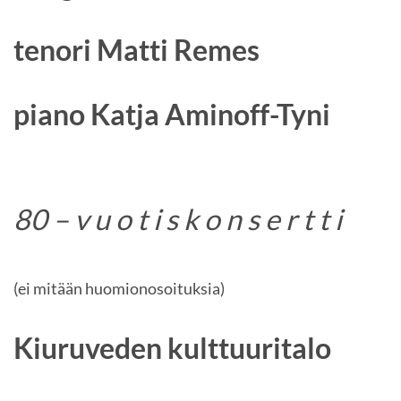
tenori Matti Remes
piano Katja Aminoff-Tyni
80 – v u o t i s k o n s e r t t i
(ei mitään huomionosoituksia)
Kiuruveden kulttuuritalo