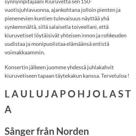
synnyinpitäjääni Kiuruvettä sen 150-
vuotisjuhlavuonna, ajankohtana jolloin pienten ja
pienenevien kuntien tulevaisuus näyttää yhä
synkemmältä, sillä salaisella toiveellani, että
kiuruvetiset löytäisivät yhteisen innon ja rohkeuden
uudistaa ja monipuolistaa elämäänsä entistä
voimakkaammin.
Konsertin jälkeen juomme yhdessä juhlakahvit
kiuruvetiseen tapaan täytekakun kanssa. Tervetuloa !
L A U L U J A P O H J O L A S T
A
Sånger från Norden