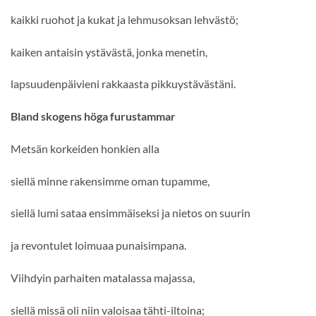
kaikki ruohot ja kukat ja lehmusoksan lehvästö;
kaiken antaisin ystävästä, jonka menetin,
lapsuudenpäivieni rakkaasta pikkuystävästäni.
Bland skogens höga furustammar
Metsän korkeiden honkien alla
siellä minne rakensimme oman tupamme,
siellä lumi sataa ensimmäiseksi ja nietos on suurin
ja revontulet loimuaa punaisimpana.
Viihdyin parhaiten matalassa majassa,
siellä missä oli niin valoisaa tähti-iltoina;