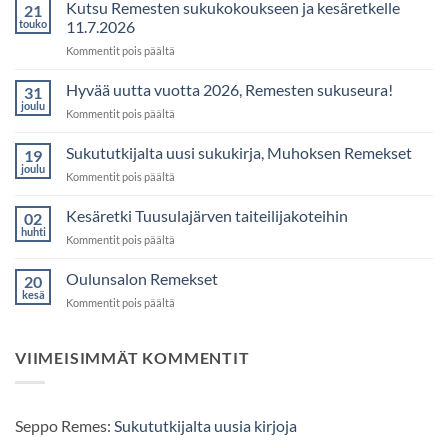
Kutsu Remesten sukukokoukseen ja kesäretkelle
21
touko
11.7.2026
artikkelissa
Kommentit pois päältä
Kutsu
Remesten
Hyvää uutta vuotta 2026, Remesten sukuseura!
31
sukukokoukseen
joulu
artikkelissa
Kommentit pois päältä
ja
Hyvää
kesäretkelle
uutta
Sukututkijalta uusi sukukirja, Muhoksen Remekset
11.7.2026
19
vuotta
joulu
artikkelissa
Kommentit pois päältä
2026,
Sukututkijalta
Remesten
uusi
Kesäretki Tuusulajärven taiteilijakoteihin
sukuseura!
02
sukukirja,
huhti
artikkelissa
Kommentit pois päältä
Muhoksen
Kesäretki
Remekset
Tuusulajärven
Oulunsalon Remekset
20
taiteilijakoteihin
kesä
artikkelissa
Kommentit pois päältä
Oulunsalon
Remekset
VIIMEISIMMÄT KOMMENTIT
Seppo Remes
:
Sukututkijalta uusia kirjoja