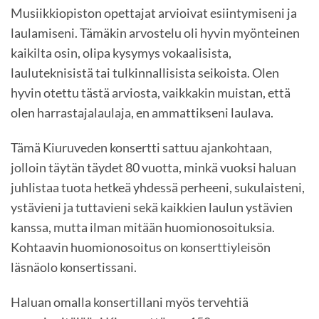
Musiikkiopiston opettajat arvioivat esiintymiseni ja
laulamiseni. Tämäkin arvostelu oli hyvin myönteinen
kaikilta osin, olipa kysymys vokaalisista,
lauluteknisistä tai tulkinnallisista seikoista. Olen
hyvin otettu tästä arviosta, vaikkakin muistan, että
olen harrastajalaulaja, en ammattikseni laulava.
Tämä Kiuruveden konsertti sattuu ajankohtaan,
jolloin täytän täydet 80 vuotta, minkä vuoksi haluan
juhlistaa tuota hetkeä yhdessä perheeni, sukulaisteni,
ystävieni ja tuttavieni sekä kaikkien laulun ystävien
kanssa, mutta ilman mitään huomionosoituksia.
Kohtaavin huomionosoitus on konserttiyleisön
läsnäolo konsertissani.
Haluan omalla konsertillani myös tervehtiä