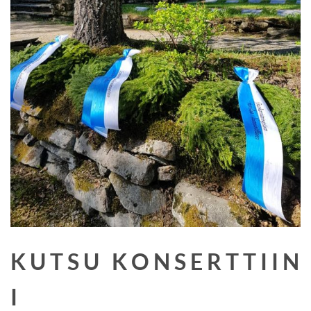
K U T S U K O N S E R T T I I N
I